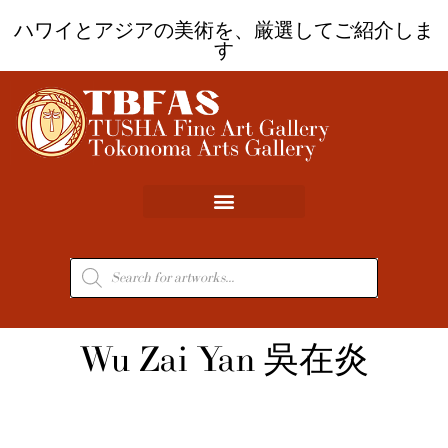
内
ハワイとアジアの美術を、厳選してご紹介しま
容
す
を
ス
キ
ッ
プ
商
品
検
索
Wu Zai Yan 吳在炎